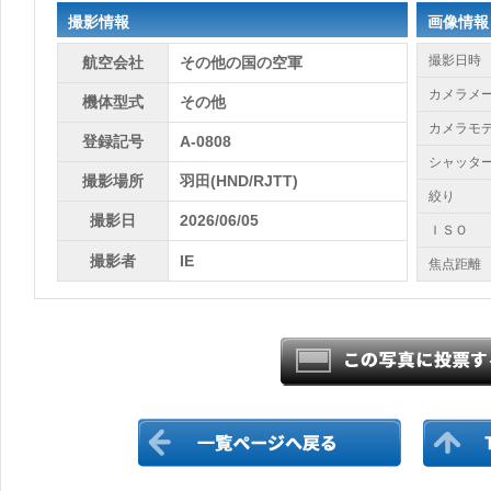
撮影情報
画像情報
撮影日時
航空会社
その他の国の空軍
カメラメ
機体型式
その他
カメラモ
登録記号
A-0808
シャッタ
撮影場所
羽田(HND/RJTT)
絞り
撮影日
2026/06/05
ＩＳＯ
撮影者
IE
焦点距離