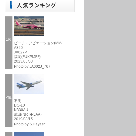
1位
ピーチ・アビエーション(MM/…
A320
JA827P
福岡(FUK/RJFF)
2023/03/03
Photo by JA602J_767
2位
不明
DC-10
N330AU
成田(NRT/RJAA)
2019/08/15
Photo by S.Hayashi