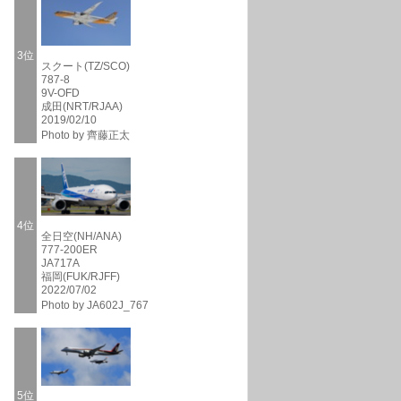
3位
スクート(TZ/SCO)
787-8
9V-OFD
成田(NRT/RJAA)
2019/02/10
Photo by 齊藤正太
4位
全日空(NH/ANA)
777-200ER
JA717A
福岡(FUK/RJFF)
2022/07/02
Photo by JA602J_767
5位