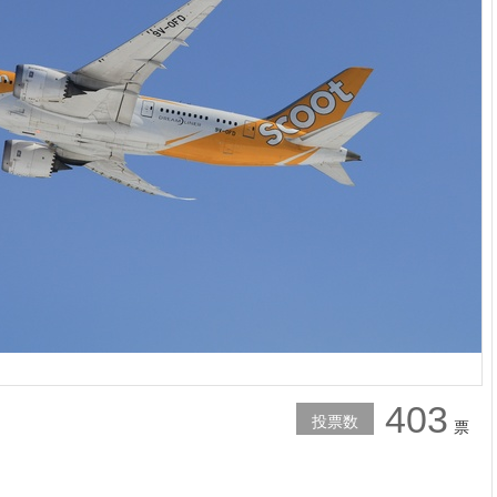
403
投票数
票