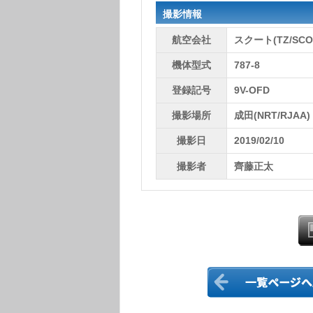
撮影情報
航空会社
スクート(TZ/SCO
機体型式
787-8
登録記号
9V-OFD
撮影場所
成田(NRT/RJAA)
撮影日
2019/02/10
撮影者
齊藤正太