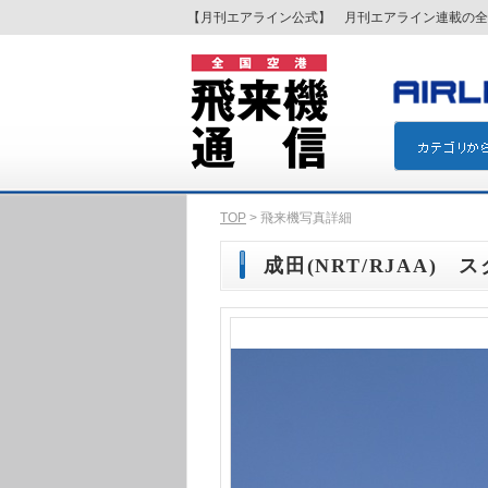
【月刊エアライン公式】 月刊エアライン連載の全
TOP
> 飛来機写真詳細
成田(NRT/RJAA) スク